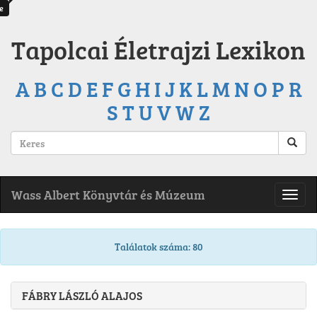
e
Tapolcai Életrajzi Lexikon
A
B
C
D
E
F
G
H
I
J
K
L
M
N
O
P
R
S
T
U
V
W
Z
Wass Albert Könyvtár és Múzeum
Találatok száma: 80
FÁBRY LÁSZLÓ ALAJOS