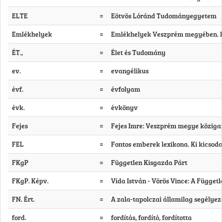
ELTE
=
Eötvös Lóránd Tudományegyetem
Emlékhelyek
=
Emlékhelyek Veszprém megyében. Fős
ÉT.,
=
Élet és Tudomány
ev.
=
evangélikus
évf.
=
évfolyam
évk.
=
évkönyv
Fejes
=
Fejes Imre: Veszprém megye közigazg
FEL
=
Fontos emberek lexikona. Ki kicsoda 
FKgP
=
Független Kisgazda Párt
FKgP. Képv.
=
Vida István - Vörös Vince: A Függetl
FN. Ért.
=
A zala-tapolczai államilag segélyeze
ford.
=
fordítás, fordító, fordította