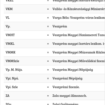
VKÉL
=
Veszprém megyei kortárs életrajzi le
VKM
=
Vallás- és Közoktatásügyi Miniszté
VL
=
Varga Béla: Veszprém város lexikon
Vp.
=
Veszprém
VMHT
=
Veszprém Megyei Honismereti Tan
VMKL
=
Veszprém megyei kortárs lexikon. 1-
VMMK
=
Veszprém Megyei Múzeumok Közlemé
VMMSzle
=
Veszprém Megyei Művelődési Szem
Vp. M. Nújs.
=
Veszprém Megyei Népújság
Vpi. Npú.
=
Veszprémi Népújság
Vpi. Szle
=
Veszprémi Szemle.
ZA
=
Zala megyei Almanach.
ZGy
=
Zalai Gyűjtemény