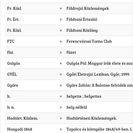
Fr. Közl.
=
Földrajzi Közlemények
Ft. Ért.
=
Földtani Értesítő
Ft. Közl.
=
Földtani Közlöny
FTC
=
Ferencvárosi Torna Club
füz.
=
füzet
Gulyás
=
Gulyás Pál: Magyar írók élete és mun
GYÉL
=
Győri Életrajzi Lexikon. Győr, 1999.
Györe
=
Györe Zoltán: A Balaton-felvidék zs
h.
=
helyette ; helyettes
h. n.
=
hely nélkül
Hadtört. Közlem.
=
Hadtörténeti Közlemények.
Hangodi 1848
=
Tapolca és környéke 1848/49-ben. I.