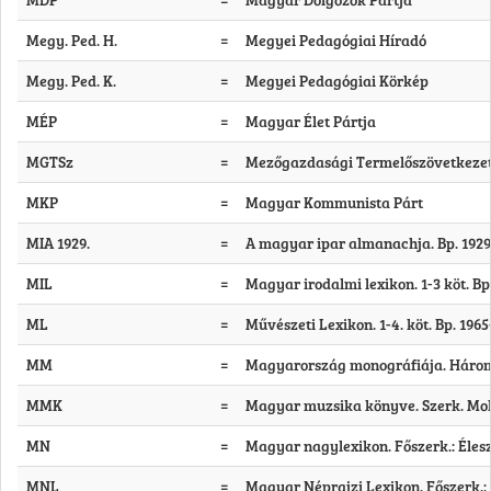
Megy. Ped. H.
=
Megyei Pedagógiai Híradó
Megy. Ped. K.
=
Megyei Pedagógiai Körkép
MÉP
=
Magyar Élet Pártja
MGTSz
=
Mezőgazdasági Termelőszövetkeze
MKP
=
Magyar Kommunista Párt
MIA 1929.
=
A magyar ipar almanachja. Bp. 1929
MIL
=
Magyar irodalmi lexikon. 1-3 köt. Bp
ML
=
Művészeti Lexikon. 1-4. köt. Bp. 1965
MM
=
Magyarország monográfiája. Három é
MMK
=
Magyar muzsika könyve. Szerk. Moln
MN
=
Magyar nagylexikon. Főszerk.: Éleszt
MNL
=
Magyar Néprajzi Lexikon. Főszerk.: O