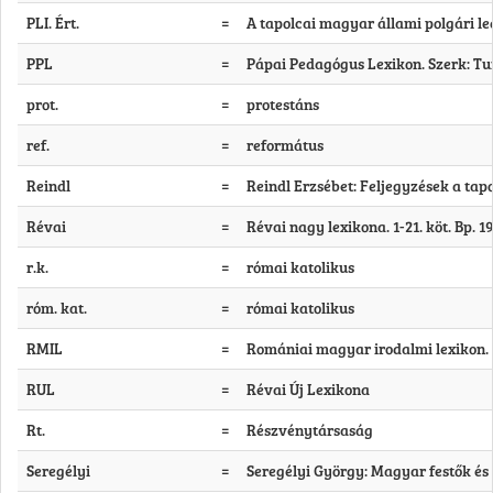
PLI. Ért.
=
A tapolcai magyar állami polgári le
PPL
=
Pápai Pedagógus Lexikon. Szerk: Tun
prot.
=
protestáns
ref.
=
református
Reindl
=
Reindl Erzsébet: Feljegyzések a tap
Révai
=
Révai nagy lexikona. 1-21. köt. Bp. 19
r.k.
=
római katolikus
róm. kat.
=
római katolikus
RMIL
=
Romániai magyar irodalmi lexikon. 1
RUL
=
Révai Új Lexikona
Rt.
=
Részvénytársaság
Seregélyi
=
Seregélyi György: Magyar festők és g