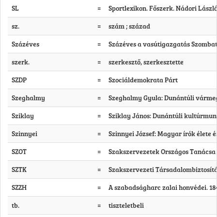
SL
=
Sportlexikon. Főszerk. Nádori László.
sz.
=
szám ; század
Százéves
=
Százéves a vasútigazgatás Szombathe
szerk.
=
szerkesztő, szerkesztette
SZDP
=
Szociáldemokrata Párt
Szeghalmy
=
Szeghalmy Gyula: Dunántúli vármegy
Sziklay
=
Sziklay János: Dunántúli kultúrmun
Szinnyei
=
Szinnyei József: Magyar írók élete és
SZOT
=
Szakszervezetek Országos Tanácsa
SZTK
=
Szakszervezeti Társadalombiztosítá
SZZH
=
A szabadságharc zalai honvédei. 184
tb.
=
tiszteletbeli