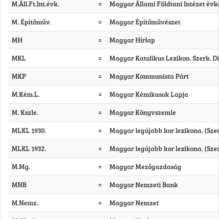
M.Áll.Ft.Int.évk.
=
Magyar Állami Földtani Intézet év
M. Építőműv.
=
Magyar Építőművészet
MH
=
Magyar Hírlap
MKL
=
Magyar Katolikus Lexikon. Szerk. Diós
MKP
=
Magyar Kommunista Párt
M.Kém.L.
=
Magyar Kémikusok Lapja
M. Kszle.
=
Magyar Könyvszemle
MLKL 1930.
=
Magyar legújabb kor lexikona. (Szer
MLKL 1932.
=
Magyar legújabb kor lexikona. (Szer
M.Mg.
=
Magyar Mezőgazdaság
MNB
=
Magyar Nemzeti Bank
M.Nemz.
=
Magyar Nemzet