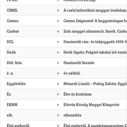
CSMIL
=
A cseh/szlovákiai magyar irodalom 
Csoma
=
Csoma Zsigmond: A hagyományos boré
Czobor
=
Zala megyei almanach. Szerk. Czobor
DCL
=
Dunántúli cím- és lakjegyzék 1929-30
Deák
=
Deák Gyula: Polgári iskolai író-taná
Dtli. Szle.
=
Dunántúli Szemle
é. n.
=
év nélkül.
Együttélés
=
Németh László – Paksy Zoltán: Együt
És
=
Élet és Irodalom
EKMK
=
Eötvös Károly Megyei Könyvtár
elb.
=
elbeszélés
Élni emberül.
=
Élni emberül. A munkásmozgalom Za