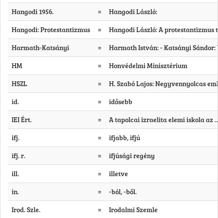
Hangodi 1956.
=
Hangodi László:
Hangodi: Protestantizmus
=
Hangodi László: A protestantizmus t
Harmath-Katsányi
=
Harmath István: - Katsányi Sándor:
HM
=
Honvédelmi Minisztérium
HSZL
=
H. Szabó Lajos: Negyvennyolcas em
id.
=
idősebb
IEI Ért.
=
A tapolcai izraelita elemi iskola az 
ifj.
=
ifjabb, ifjú
ifj. r.
=
ifjúsági regény
ill.
=
illetve
in.
=
-ból, -ből.
Irod. Szle.
=
Irodalmi Szemle