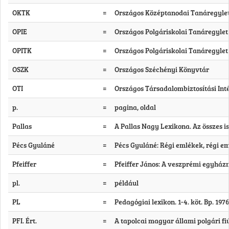
OKTK
=
Országos Középtanodai Tanáregyle
OPIE
=
Országos Polgáriskolai Tanáregylet
OPITK
=
Országos Polgáriskolai Tanáregyle
OSZK
=
Országos Széchényi Könyvtár
OTI
=
Országos Társadalombiztosítási Int
p.
=
pagina, oldal
Pallas
=
A Pallas Nagy Lexikona. Az összes ism
Pécs Gyuláné
=
Pécs Gyuláné: Régi emlékek, régi em
Pfeiffer
=
Pfeiffer János: A veszprémi egyház
pl.
=
például
PL
=
Pedagógiai lexikon. 1-4. köt. Bp. 1976
PFI. Ért.
=
A tapolcai magyar állami polgári fi