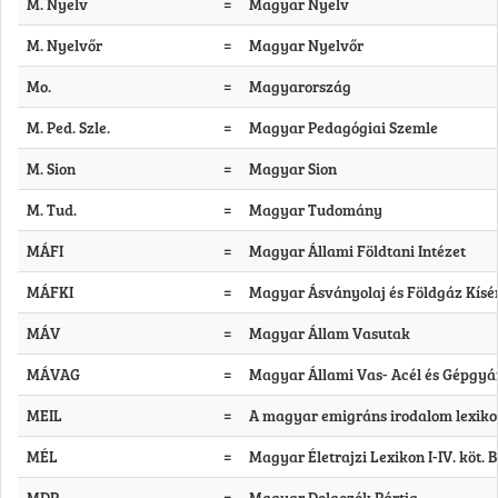
M. Nyelv
=
Magyar Nyelv
M. Nyelvőr
=
Magyar Nyelvőr
Mo.
=
Magyarország
M. Ped. Szle.
=
Magyar Pedagógiai Szemle
M. Sion
=
Magyar Sion
M. Tud.
=
Magyar Tudomány
MÁFI
=
Magyar Állami Földtani Intézet
MÁFKI
=
Magyar Ásványolaj és Földgáz Kísérl
MÁV
=
Magyar Állam Vasutak
MÁVAG
=
Magyar Állami Vas- Acél és Gépgyá
MEIL
=
A magyar emigráns irodalom lexikona
MÉL
=
Magyar Életrajzi Lexikon I-IV. köt. B
MDP
=
Magyar Dolgozók Pártja