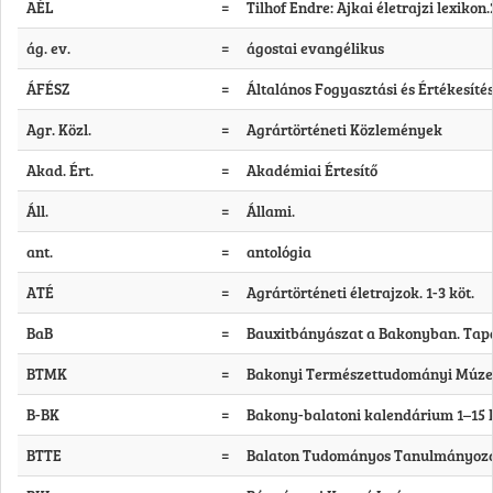
AÉL
=
Tilhof Endre: Ajkai életrajzi lexikon.
ág. ev.
=
ágostai evangélikus
ÁFÉSZ
=
Általános Fogyasztási és Értékesíté
Agr. Közl.
=
Agrártörténeti Közlemények
Akad. Ért.
=
Akadémiai Értesítő
Áll.
=
Állami.
ant.
=
antológia
ATÉ
=
Agrártörténeti életrajzok. 1-3 köt.
BaB
=
Bauxitbányászat a Bakonyban. Tapol
BTMK
=
Bakonyi Természettudományi Múz
B-BK
=
Bakony-balatoni kalendárium 1–15 k
BTTE
=
Balaton Tudományos Tanulmányoz