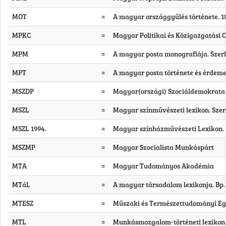
MOT
=
A magyar országgyűlés története. 186
MPKC
=
Magyar Politikai és Közigazgatási C
MPM
=
A magyar posta monografiája. Szerk. 
MPT
=
A magyar posta története és érdemes
MSZDP
=
Magyar(országi) Szociáldemokrata
MSZL
=
Magyar színművészeti lexikon. Szerk.:
MSZL 1994.
=
Magyar színházművészeti Lexikon. B
MSZMP
=
Magyar Szocialista Munkáspárt
MTA
=
Magyar Tudományos Akadémia
MTáL
=
A magyar társadalom lexikonja. Bp. 
MTESZ
=
Műszaki és Természettudományi Eg
MTL
=
Munkásmozgalom-történeti lexikon. 