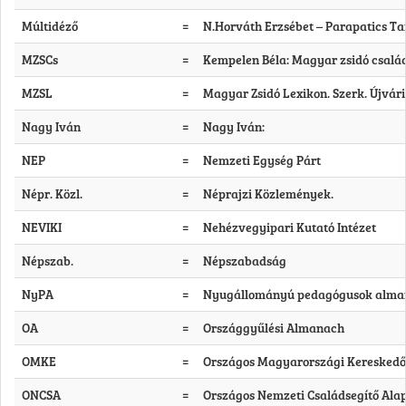
Múltidéző
=
N.Horváth Erzsébet – Parapatics Tam
MZSCs
=
Kempelen Béla: Magyar zsidó csalá
MZSL
=
Magyar Zsidó Lexikon. Szerk. Újvári 
Nagy Iván
=
Nagy Iván:
NEP
=
Nemzeti Egység Párt
Népr. Közl.
=
Néprajzi Közlemények.
NEVIKI
=
Nehézvegyipari Kutató Intézet
Népszab.
=
Népszabadság
NyPA
=
Nyugállományú pedagógusok almanac
OA
=
Országgyűlési Almanach
OMKE
=
Országos Magyarországi Kereskedő
ONCSA
=
Országos Nemzeti Családsegítő Ala