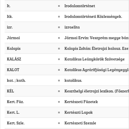
It.
=
Irodalomtörténet
Itk.
=
Irodalomtörténeti Közlemények.
izr.
=
izraelita
Jármai
=
Jármai Ervin: Veszprém megye bányá
Kalapis
=
Kalapis Zoltán: Életrajzi kalauz. Ez
KALÁSZ
=
Katolikus Leánykörök Szövetsége
KALOT
=
Katolikus Agrárifjúsági Legényegyl
kat. ; kath.
=
katolikus.
KÉL
=
Keszthelyi életrajzi lexikon. (Főszer
Kert. Füz.
=
Kertészeti Füzetek
Kert. L.
=
Kertészti Lapok
Kert. Szle.
=
Kertészeti Szemle