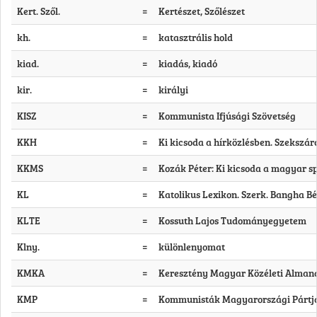
Kert. Szől.
=
Kertészet, Szőlészet
kh.
=
katasztrális hold
kiad.
=
kiadás, kiadó
kir.
=
királyi
KISZ
=
Kommunista Ifjúsági Szövetség
KKH
=
Ki kicsoda a hírközlésben. Szekszárd
KKMS
=
Kozák Péter: Ki kicsoda a magyar spo
KL
=
Katolikus Lexikon. Szerk. Bangha Bél
KLTE
=
Kossuth Lajos Tudományegyetem
Klny.
=
különlenyomat
KMKA
=
Keresztény Magyar Közéleti Almanach
KMP
=
Kommunisták Magyarországi Pártj