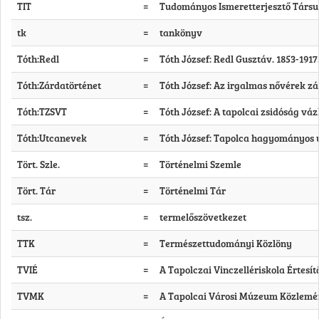
TIT
=
Tudományos Ismeretterjesztő Társu
tk
=
tankönyv
Tóth:Redl
=
Tóth József: Redl Gusztáv. 1853-1917.
Tóth:Zárdatörténet
=
Tóth József: Az irgalmas nővérek zár
Tóth:TZSVT
=
Tóth József: A tapolcai zsidóság váz
Tóth:Utcanevek
=
Tóth József: Tapolca hagyományos u
Tört. Szle.
=
Történelmi Szemle
Tört. Tár
=
Történelmi Tár
tsz.
=
termelőszövetkezet
TTK
=
Természettudományi Közlöny
TVIÉ
=
A Tapolczai Vinczellériskola Értesítő
TVMK
=
A Tapolcai Városi Múzeum Közleménye