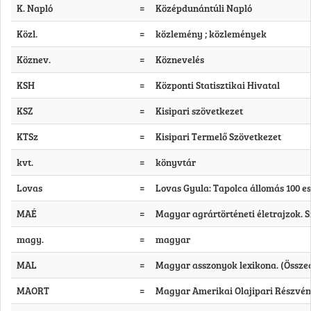
K. Napló
=
Középdunántúli Napló
Közl.
=
közlemény ; közlemények
Köznev.
=
Köznevelés
KSH
=
Központi Statisztikai Hivatal
KSZ
=
Kisipari szövetkezet
KTSz
=
Kisipari Termelő Szövetkezet
kvt.
=
könyvtár
Lovas
=
Lovas Gyula: Tapolca állomás 100 esz
MAÉ
=
Magyar agrártörténeti életrajzok. Sze
magy.
=
magyar
MAL
=
Magyar asszonyok lexikona. (Összeál
MAORT
=
Magyar Amerikai Olajipari Részvé