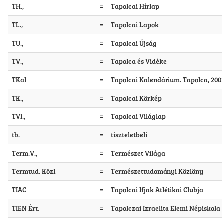
TH.,
=
Tapolcai Hírlap
TL.,
=
Tapolcai Lapok
TU.,
=
Tapolcai Újság
TV.,
=
Tapolca és Vidéke
TKal
=
Tapolcai Kalendárium. Tapolca, 200
TK.,
=
Tapolcai Körkép
TVl.,
=
Tapolcai Világlap
tb.
=
tiszteletbeli
Term.V.,
=
Természet Világa
Termtud. Közl.
=
Természettudományi Közlöny
TIAC
=
Tapolcai Ifjak Atlétikai Clubja
TIEN Ért.
=
Tapolczai Izraelita Elemi Népiskola 