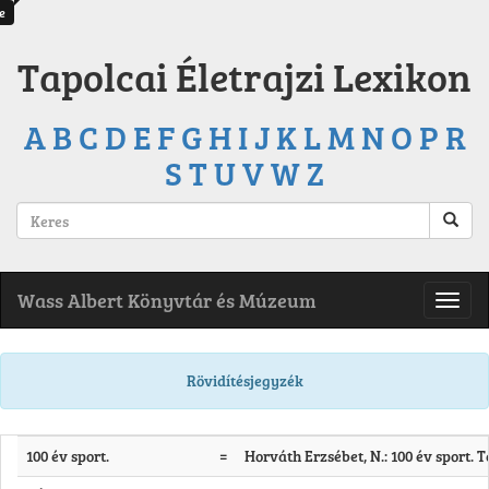
e
Tapolcai Életrajzi Lexikon
A
B
C
D
E
F
G
H
I
J
K
L
M
N
O
P
R
S
T
U
V
W
Z
Wass Albert Könyvtár és Múzeum
Rövidítésjegyzék
100 év sport.
=
Horváth Erzsébet, N.: 100 év sport. T