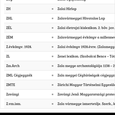
ZH
=
Zalai Hírlap
ZHL
=
Zalavármegyei Hivatalos Lap
ZÉL
=
Zalai életrajzi kislexikon. 2. bőv. jav
ZÉM
=
Zalavármegyei évkönyv a millenneu
Z.évkönyv. 1928.
=
Zalai évkönyv 1928.évre. (Zalamegye
ZL
=
Zenei lexikon. (Szabolcsi Bence – Tóth
Zm.Arch
=
Zala megye archontológiája 1138 – 2
ZML Cégjegyzék
=
Zala megyei Cégbíróságok cégjegyz
ZMTE
=
Zürichi Magyar Történelmi Egyesül
Zoványi
=
Zoványi Jenő: Magyarországi protest
Z.vm.ism.
=
Zala vármegye ismertetője. Szerk., 