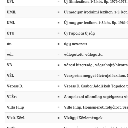
UFL
=
Új filmlexikon. 1-2.köt. Bp. 1971-1973.
UMIL
=
Új magyar irodalmi lexikon. 1-3. köt.
UML
=
Új magyar lexikon. 1-8 köt. Bp. 1961-
ÚTU
=
Új Tapolcai Újság
ún.
=
úgy nevezett
vál.
=
válogatott ; válogatta
VB.
=
városi bizottság ; végrehajtó bizott
VÉL
=
Veszprém megyei életrajzi lexikon. 
Veress D.
=
Veress D. Csaba: Adalékok Tapolca tö
VI.Ért
=
A tapolczai államilag segélyezett vin
Villa Filip
=
Villa Filip. Honismereti folyóirat. S
Vízü. Közl.
=
Vízügyi Közlemények