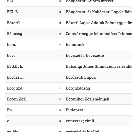
BKI
=
Bányászati Kutató Intézet
BKL B
=
Bányászati és Kohászati Lapok. Bán
Bátorfi
=
Bátorfi Lajos: Adatok Zalamegye tört
Békássy
=
Zalavármegye feltámadása Trianon ut
bem.
=
bemutató
bev.
=
bevezetés, bevezette
BJG.Évk.
=
Batsányi János Gimnázium és Szakké
Borász.L.
=
Borászati Lapok
Borgazd.
=
Borgazdaság
Botan.Közl.
=
Botanikai Közlemények
Bp.
=
Budapest
c.
=
címzetes ; című
cs. kir.
=
császári és királyi